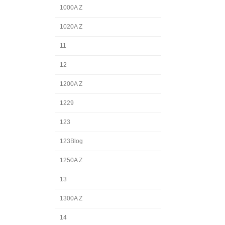
1000A Z
1020A Z
11
12
1200A Z
1229
123
123Blog
1250A Z
13
1300A Z
14