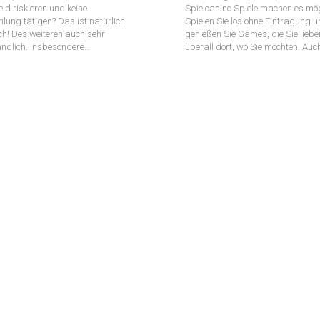
ld riskieren und keine
Spielcasino Spiele machen es mög
hlung tätigen? Das ist natürlich
Spielen Sie los ohne Eintragung 
ch! Des weiteren auch sehr
genießen Sie Games, die Sie liebe
ändlich. Insbesondere…
überall dort, wo Sie möchten. Auc