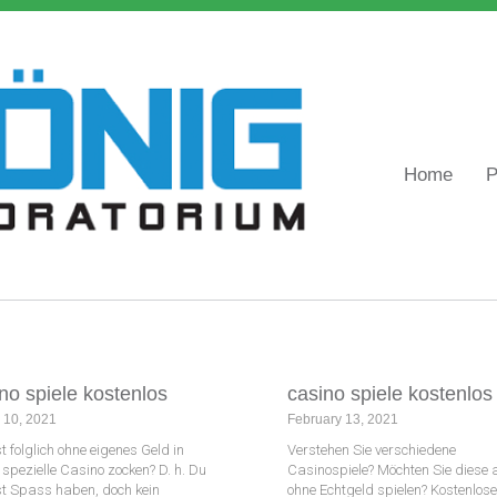
Home
P
no spiele kostenlos
casino spiele kostenlos
 10, 2021
February 13, 2021
st folglich ohne eigenes Geld in
Verstehen Sie verschiedene
 spezielle Casino zocken? D. h. Du
Casinospiele? Möchten Sie diese 
est Spass haben, doch kein
ohne Echtgeld spielen? Kostenlose