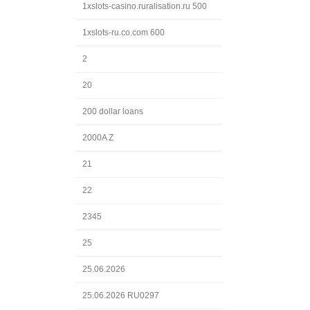
1xslots-casino.ruralisation.ru 500
1xslots-ru.co.com 600
2
20
200 dollar loans
2000A Z
21
22
2345
25
25.06.2026
25.06.2026 RU0297