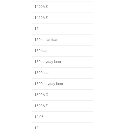
1400A Z
1450A Z
15
150 dollar loan
150 loan
150 payday loan
1500 loan
1500 payday loan
1500A G
1500A Z
18.05
19