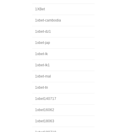
1XBet
1xbet-cambodia
1xbet-dz1
1xbet-jap
1xbet-lk
1xbet-lk1
1xbet-mal
1xbet-tn
1xbet140717
1xbet16062
1xbet18063