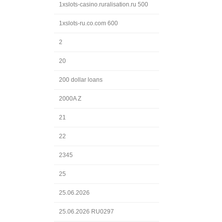
1xslots-casino.ruralisation.ru 500
1xslots-ru.co.com 600
2
20
200 dollar loans
2000A Z
21
22
2345
25
25.06.2026
25.06.2026 RU0297