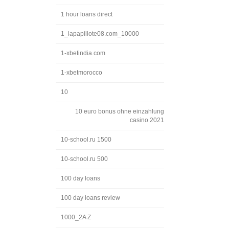
1 hour loans direct
1_lapapillote08.com_10000
1-xbetindia.com
1-xbetmorocco
10
10 euro bonus ohne einzahlung
casino 2021
10-school.ru 1500
10-school.ru 500
100 day loans
100 day loans review
1000_2A Z