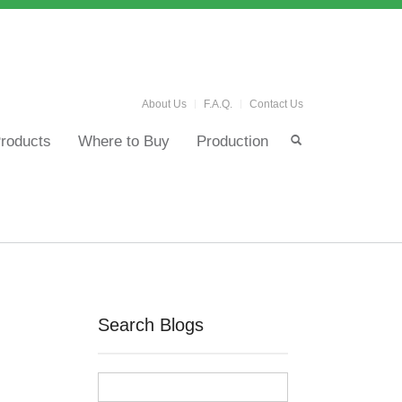
About Us
F.A.Q.
Contact Us
roducts
Where to Buy
Production
Search Blogs