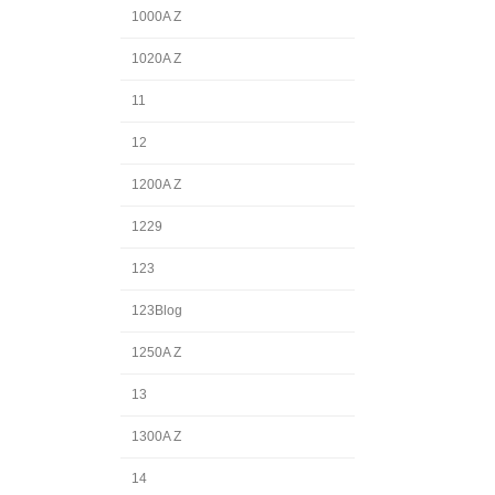
1000A Z
1020A Z
11
12
1200A Z
1229
123
123Blog
1250A Z
13
1300A Z
14