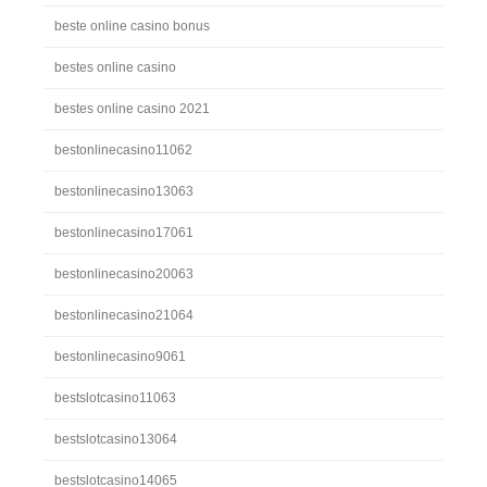
beste online casino bonus
bestes online casino
bestes online casino 2021
bestonlinecasino11062
bestonlinecasino13063
bestonlinecasino17061
bestonlinecasino20063
bestonlinecasino21064
bestonlinecasino9061
bestslotcasino11063
bestslotcasino13064
bestslotcasino14065