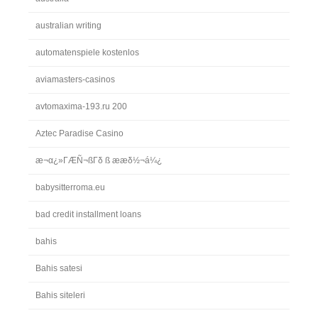
australian writing
automatenspiele kostenlos
aviamasters-casinos
avtomaxima-193.ru 200
Aztec Paradise Casino
æ¬α¿»ΓÆÑ¬ßΓδ ß ææδ½¬á¼¿
babysitterroma.eu
bad credit installment loans
bahis
Bahis satesi
Bahis siteleri