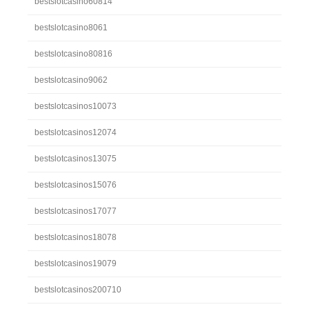
bestslotcasino60814
bestslotcasino8061
bestslotcasino80816
bestslotcasino9062
bestslotcasinos10073
bestslotcasinos12074
bestslotcasinos13075
bestslotcasinos15076
bestslotcasinos17077
bestslotcasinos18078
bestslotcasinos19079
bestslotcasinos200710