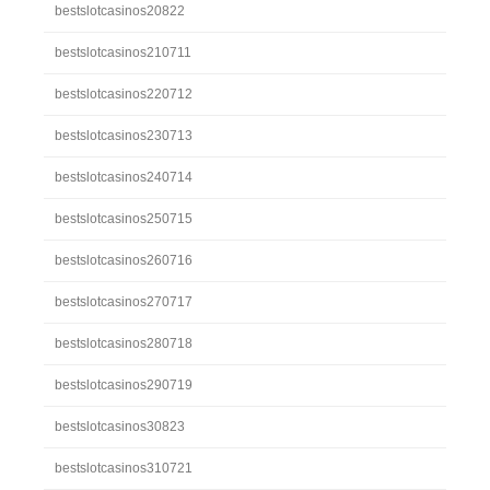
bestslotcasinos20822
bestslotcasinos210711
bestslotcasinos220712
bestslotcasinos230713
bestslotcasinos240714
bestslotcasinos250715
bestslotcasinos260716
bestslotcasinos270717
bestslotcasinos280718
bestslotcasinos290719
bestslotcasinos30823
bestslotcasinos310721