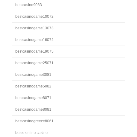
bestcasino9083
bestcasinogame10072
bestcasinogame13073
bestcasinogame16074
bestcasinogame19075
bestcasinogame25071
bestcasinogame3081
bestcasinogame5082
bestcasinogame8071
bestcasinogame8081
bestcasinogreece8061
beste online casino