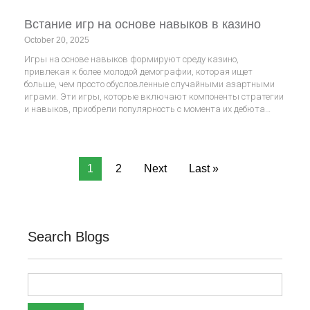
Встание игр на основе навыков в казино
October 20, 2025
Игры на основе навыков формируют среду казино,
привлекая к более молодой демографии, которая ищет
больше, чем просто обусловленные случайными азартными
играми. Эти игры, которые включают компоненты стратегии
и навыков, приобрели популярность с момента их дебюта…
1
2
Next
Last »
Search Blogs