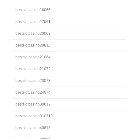
bestslotcasino16066
bestslotcasino17061
bestslotcasino20063
bestslotcasino20811
bestslotcasino21064
bestslotcasino21072
bestslotcasino23073
bestslotcasino24074
bestslotcasino30812
bestslotcasino310710
bestslotcasino40813