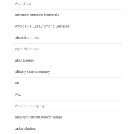
AdultBlog
advance america temecula
Affordable Essay Writing Services
afrointroduction
Ajurit Windows
akktranemo
albany loan company
all
Allz
Ameriloan payday
anglopolishculturalexchange
antartstudios