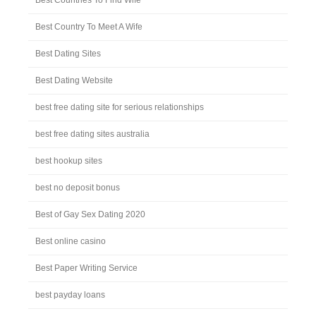
Best Countries To Find Wife
Best Country To Meet A Wife
Best Dating Sites
Best Dating Website
best free dating site for serious relationships
best free dating sites australia
best hookup sites
best no deposit bonus
Best of Gay Sex Dating 2020
Best online casino
Best Paper Writing Service
best payday loans