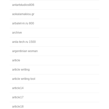
antartstudios806
aokalamakiou.gr
arbalet-in.ru 800
archive
arda-tech.ru 1500
argentinian woman
article
article writing
article writing tool
article14
article17
article18