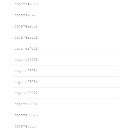
bcgame12068
bcgame2077
bcgame22061
bcgame23061
bcgame24062
bcgame25063
bcgame26064
bcgame27064
bcgame29072
bcgame30051
bcgame30073
bcgame3035