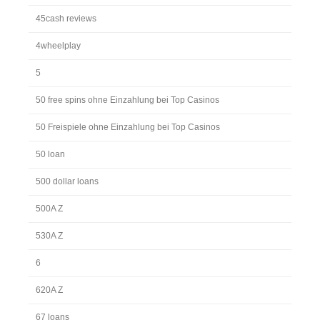
45cash reviews
4wheelplay
5
50 free spins ohne Einzahlung bei Top Casinos
50 Freispiele ohne Einzahlung bei Top Casinos
50 loan
500 dollar loans
500A Z
530A Z
6
620A Z
67 loans