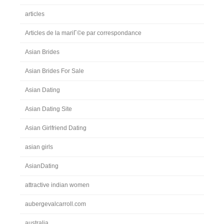
articles
Articles de la mariГ©e par correspondance
Asian Brides
Asian Brides For Sale
Asian Dating
Asian Dating Site
Asian Girlfriend Dating
asian girls
AsianDating
attractive indian women
aubergevalcarroll.com
australia