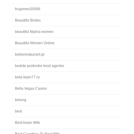
bcgames30066
Beautiful Brides
beautiful filipina women
Beautiful Women Online
bebisrestaurant.gr
bedste postordre brud agentur
bela-lepin77.ru
Bella Vegas Casino
belong
best
Best Asian Wife